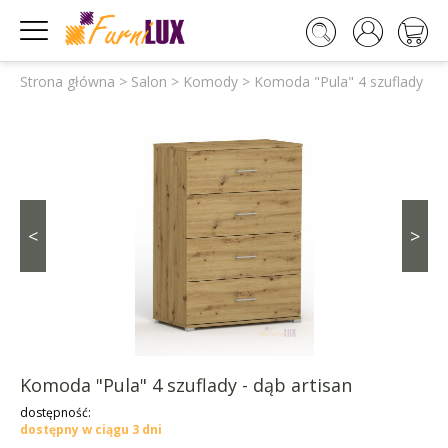




Strona główna
>
Salon
>
Komody
>
Komoda "Pula" 4 szuflady - dą
<
>
Komoda "Pula" 4 szuflady - dąb artisan
dostępność:
dostępny w ciągu 3 dni