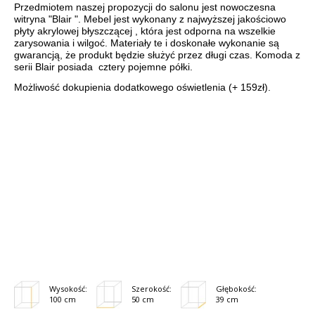
Przedmiotem naszej propozycji do salonu jest nowoczesna
witryna "Blair ". Mebel jest wykonany z najwyższej jakościowo
płyty akrylowej błyszczącej , która jest odporna na wszelkie
zarysowania i wilgoć. Materiały te i doskonałe wykonanie są
gwarancją, że produkt będzie służyć przez długi cza
s.
Komoda z
serii
Blair
posiada cztery pojemne półki.
Możliwość dokupienia dodatkowego oświetlenia (+ 159zł).
Wysokość:
Szerokość:
Głębokość:
100 cm
50 cm
39 cm