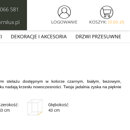


 066 581
rnilux.pl
LOGOWANIE
KOSZYK:
(0.00 zł)
I
DEKORACJE I AKCESORIA
DRZWI PRZESUWNE
m stelażu dostępnym w kolorze czarnym, białym, bezowym,
ku nadają krzesłu nowoczesności. Twoja jadalnia zyska na pięknie
Szerokość:
Głębokość:
43 cm
43 cm