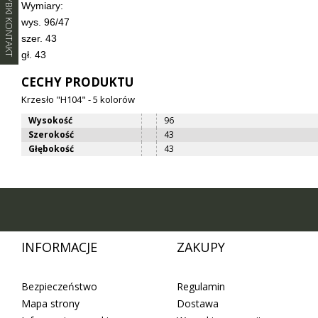
SZYBKI KONTAKT
Wymiary:
wys. 96/47
szer. 43
gł. 43
CECHY PRODUKTU
Krzesło "H104" - 5 kolorów
Wysokość
96
Szerokość
43
Głębokość
43
INFORMACJE
ZAKUPY
Bezpieczeństwo
Regulamin
Mapa strony
Dostawa