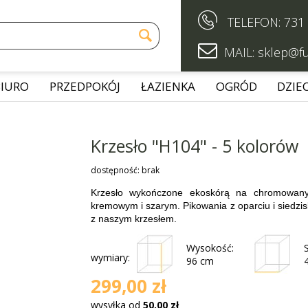

TELEFON:
731


MAIL:
sklep@fu
BIURO
PRZEDPOKÓJ
ŁAZIENKA
OGRÓD
DZIEC
Krzesło "H104" - 5 kolorów
dostępność:
brak
Krzesło wykończone ekoskórą na chromowany
kremowym i szarym. Pikowania z oparciu i siedzis
z naszym krzesłem.
Wysokość:
wymiary:
96 cm
299,00 zł
wysyłka od
50,00 zł