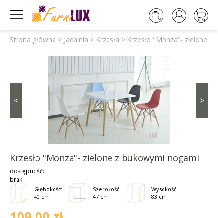




Strona główna
>
Jadalnia
>
Krzesła
>
Krzesło "Monza"- zielone z
<
>
Krzesło "Monza"- zielone z bukowymi nogami
dostępność:
brak
Głębokość:
Szerokość:
Wysokość:
40 cm
47 cm
83 cm
109,00 zł