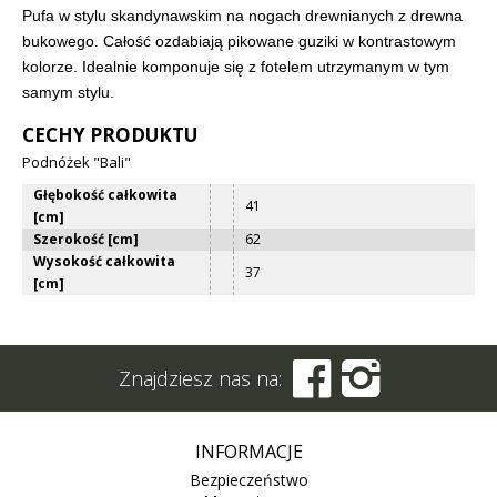
Pufa w stylu skandynawskim na nogach drewnianych z drewna
bukowego. Całość ozdabiają pikowane guziki w kontrastowym
kolorze. Idealnie komponuje się z fotelem utrzymanym w tym
samym stylu.
CECHY PRODUKTU
Podnóżek "Bali"
Głębokość całkowita
41
[cm]
Szerokość [cm]
62
Wysokość całkowita
37
[cm]


Znajdziesz nas na:
INFORMACJE
Bezpieczeństwo