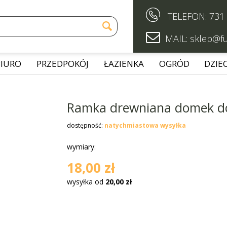

TELEFON:
731


MAIL:
sklep@fu
BIURO
PRZEDPOKÓJ
ŁAZIENKA
OGRÓD
DZIEC
Ramka drewniana domek do
dostępność:
natychmiastowa wysyłka
wymiary:
18,00 zł
wysyłka od
20,00 zł