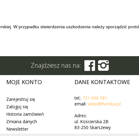
rskiej. W przypadku stwierdzenia uszkodzenia należy sporządzić protok


Znajdziesz nas na:
MOJE KONTO
DANE KONTAKTOWE
tel.:
731 066 581
Zarejestruj się
email:
sklep@furnilux.pl
Zaloguj się
Historia zamówień
Adres:
Zmiana danych
ul. Kościerska 2B
83-250 Skarszewy
Newsletter