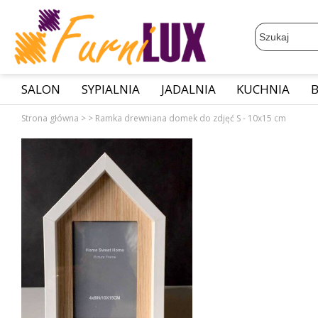
SALON
SYPIALNIA
JADALNIA
KUCHNIA
Strona główna
>
>
Ramka drewniana domek do zdjęć S - 10x15 cm