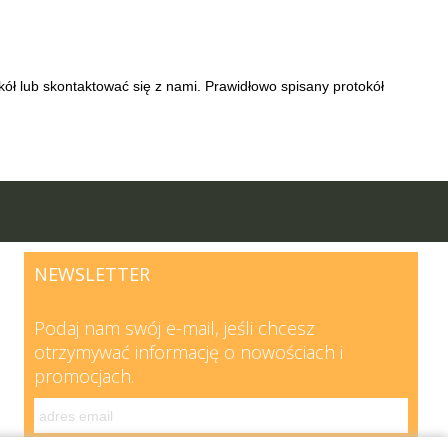
ół lub skontaktować się z nami. Prawidłowo spisany protokół
NEWSLETTER
Podaj nam swój e-mail, jeśli chcesz
otrzymywać informację o nowościach i
promocjach.