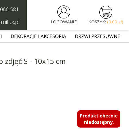


 066 581
rnilux.pl
LOGOWANIE
KOSZYK:
(0.00 zł)
I
DEKORACJE I AKCESORIA
DRZWI PRZESUWNE
 zdjęć S - 10x15 cm
Produkt obecnie
niedostępny.