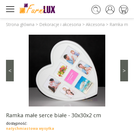




Strona główna
>
Dekoracje i akcesoria
>
Akcesoria
>
Ramka małe 
<
>
Ramka małe serce białe - 30x30x2 cm
dostępność:
natychmiastowa wysyłka