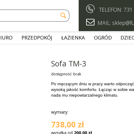

TELEFON:
731


MAIL:
sklep@fu
BIURO
PRZEDPOKÓJ
ŁAZIENKA
OGRÓD
DZIEC
Sofa TM-3
dostępność:
brak
Po męczącym dniu w pracy warto odpocząć w
wysoką jakość komfortu. Łącząc w sobie wal
nada mu niepowtarzalnego klimatu.
wymiary:
738,00 zł
wysyłka od
200,00 zł