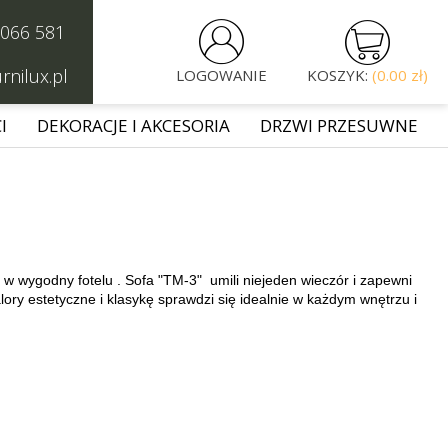


 066 581
rnilux.pl
LOGOWANIE
KOSZYK:
(0.00 zł)
I
DEKORACJE I AKCESORIA
DRZWI PRZESUWNE
 wygodny fotelu . Sofa "TM-3" umili niejeden wieczór i zapewni
ory estetyczne i klasykę sprawdzi się idealnie w każdym wnętrzu i