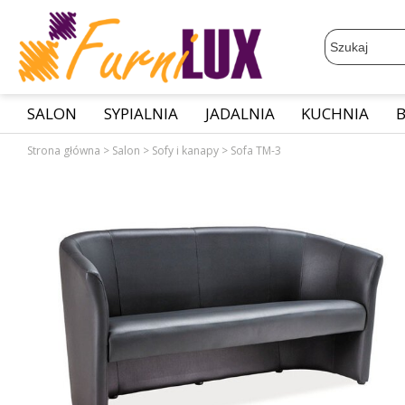
SALON
SYPIALNIA
JADALNIA
KUCHNIA
Strona główna
>
Salon
>
Sofy i kanapy
>
Sofa TM-3