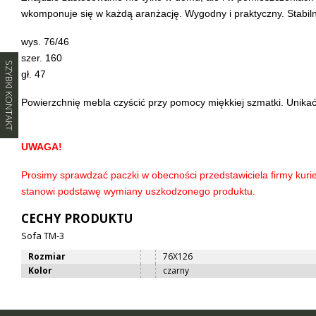
wkomponuje się w każdą aranżację. Wygodny i praktyczny. Stabiln
wys. 76/46
szer. 160
SZYBKI KONTAKT
gł. 47
Powierzchnię mebla czyścić przy pomocy miękkiej szmatki. Unikać
UWAGA!
Prosimy sprawdzać paczki w obecności przedstawiciela firmy kurie
stanowi podstawę wymiany uszkodzonego produktu.
CECHY PRODUKTU
Sofa TM-3
Rozmiar
76X126
Kolor
czarny