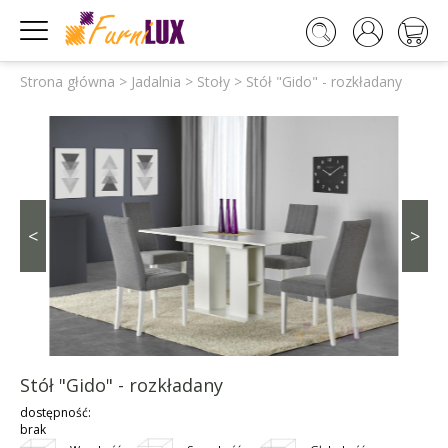




Strona główna
>
Jadalnia
>
Stoły
>
Stół "Gido" - rozkładany
<
>
Stół "Gido" - rozkładany
dostępność:
brak