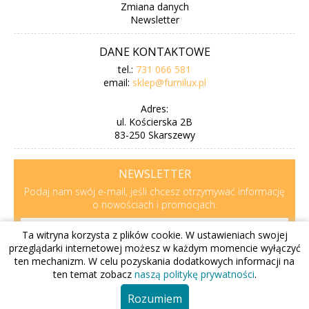
Zmiana danych
Newsletter
DANE KONTAKTOWE
tel.:
731 066 581
email:
sklep@furnilux.pl
Adres:
ul. Kościerska 2B
83-250 Skarszewy
NEWSLETTER
Podaj nam swój e-mail, jeśli chcesz otrzymywać informację
o nowościach i promocjach.
Ta witryna korzysta z plików cookie. W ustawieniach swojej
przeglądarki internetowej możesz w każdym momencie wyłączyć
Zapisz
Wypisz
ten mechanizm. W celu pozyskania dodatkowych informacji na
ten temat zobacz
naszą politykę prywatności
.
Sklep internetowy Furnilux
,
ul. Kościerska 2b
,
83-250
Skarszewy
, tel.:
+48 731 066 581
Rozumiem