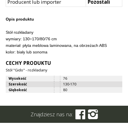
Producent lub importer
Pozostali
Opis produktu
Stół rozkładany
wymiary: 130÷170/80/76 cm
materiał: płyta meblowa laminowana, na obrzeżach ABS
kolor: biały lub sonoma
CECHY PRODUKTU
Stół "Gido" - rozkładany
Wysokość
76
Szerokość
130-170
Głębokość
80


Znajdziesz nas na: