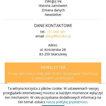
Zaloguj się
Historia zamówień
Zmiana danych
Newsletter
DANE KONTAKTOWE
tel.:
731 066 581
email:
sklep@furnilux.pl
Adres:
ul. Kościerska 2B
83-250 Skarszewy
NEWSLETTER
Podaj nam swój e-mail, jeśli chcesz otrzymywać informację
o nowościach i promocjach.
Ta witryna korzysta z plików cookie. W ustawieniach swojej
przeglądarki internetowej możesz w każdym momencie wyłączyć
Zapisz
Wypisz
ten mechanizm. W celu pozyskania dodatkowych informacji na
ten temat zobacz
naszą politykę prywatności
.