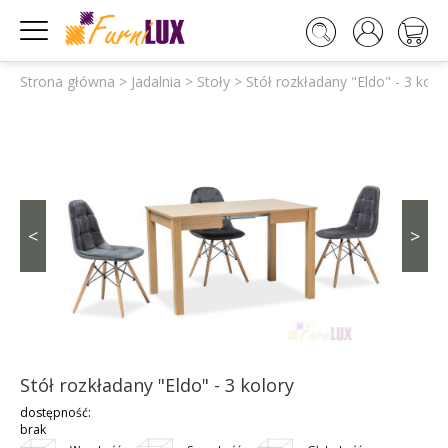




Strona główna
>
Jadalnia
>
Stoły
>
Stół rozkładany "Eldo" - 3 kolo
<
>
Stół rozkładany "Eldo" - 3 kolory
dostępność:
brak