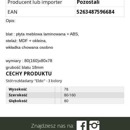
Producent lub importer
Pozostali
EAN
5263487596684
Opis:
blat : płyta meblowa laminowana + ABS,
stelaż: MDF + okleina,
wkładka chowana osobno
wymiary : 80(160)x80x78
grubość blatu 18mm
CECHY PRODUKTU
Stół rozkładany "Eldo" - 3 kolory
Wysokość
78
Szerokość
80-160
Głębokość
80


Znajdziesz nas na: