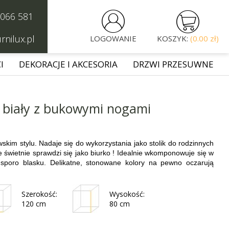


 066 581
rnilux.pl
LOGOWANIE
KOSZYK:
(0.00 zł)
I
DEKORACJE I AKCESORIA
DRZWI PRZESUWNE
 - biały z bukowymi nogami
im stylu. Nadaje się do wykorzystania jako stolik do rodzinnych
 świetnie sprawdzi się jako biurko ! Idealnie wkomponowuje się w
sporo blasku. Delikatne, stonowane kolory na pewno oczarują
Szerokość:
Wysokość:
120 cm
80 cm