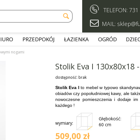

TELEFON:
731


MAIL:
sklep@fu
BIURO
PRZEDPOKÓJ
ŁAZIENKA
OGRÓD
DZIEC
ukowymi nogami
Stolik Eva I 130x80x18
dostępność:
brak
Stolik Eva I
to mebel w typowo skandynawsk
obiadów czy popołudniowej kawy, ale także
nowoczesne pomieszczenia i dodaje im 
każdego !
Głębokość:
wymiary:
60 cm
509,00 zł