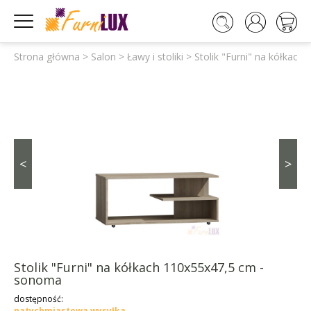




Strona główna
>
Salon
>
Ławy i stoliki
>
Stolik "Furni" na kółkac
<
>
Stolik "Furni" na kółkach 110x55x47,5 cm -
sonoma
dostępność:
natychmiastowa wysyłka