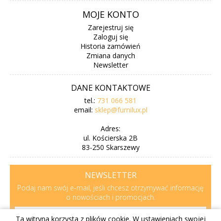
MOJE KONTO
Zarejestruj się
Zaloguj się
Historia zamówień
Zmiana danych
Newsletter
DANE KONTAKTOWE
tel.:
731 066 581
email:
sklep@furnilux.pl
Adres:
ul. Kościerska 2B
83-250 Skarszewy
NEWSLETTER
Podaj nam swój e-mail, jeśli chcesz otrzymywać informację
o nowościach i promocjach.
Ta witryna korzysta z plików cookie. W ustawieniach swojej