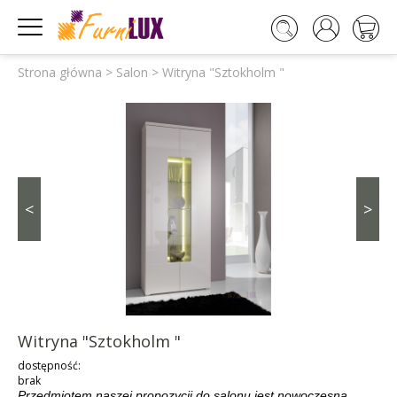




Strona główna
>
Salon
>
Witryna "Sztokholm "
<
>
Witryna "Sztokholm "
dostępność:
brak
Przedmiotem naszej propozycji do salonu jest nowoczesna