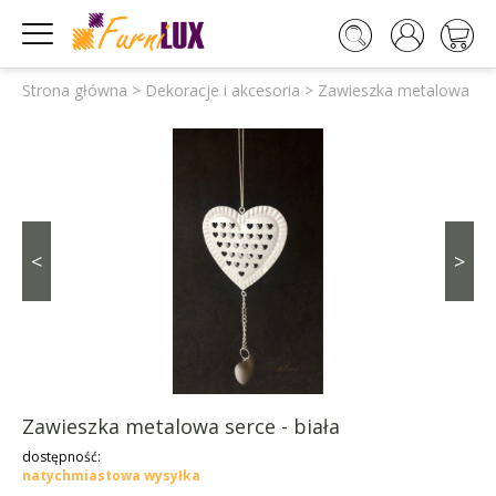




Strona główna
>
Dekoracje i akcesoria
>
Zawieszka metalowa serc
<
>
Zawieszka metalowa serce - biała
dostępność:
natychmiastowa wysyłka