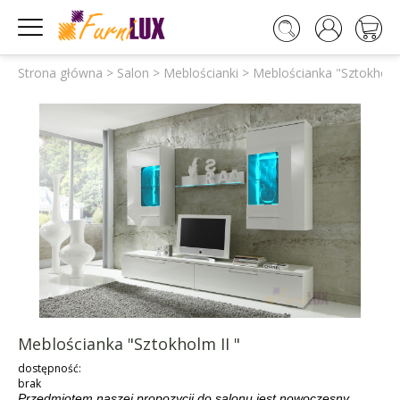




Strona główna
>
Salon
>
Meblościanki
>
Meblościanka "Sztokholm 
Meblościanka "Sztokholm II "
dostępność:
brak
Przedmiotem naszej propozycji do salonu jest nowoczesny